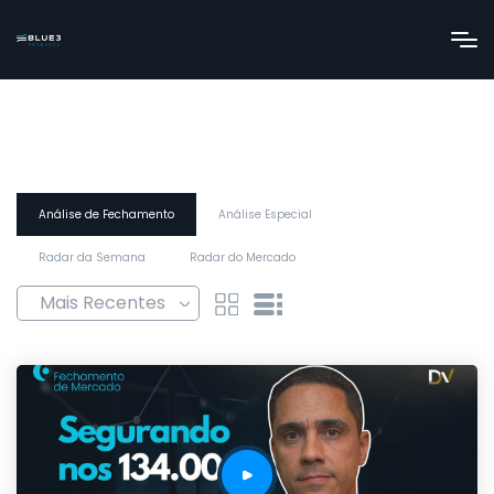
Análise de Fechamento
Análise Especial
Radar da Semana
Radar do Mercado