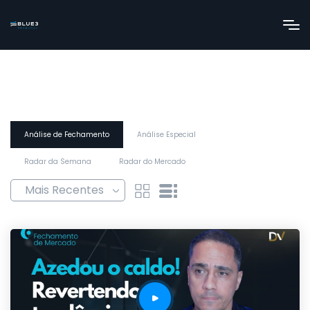
Análise de Fechamento
Análise Especial
Radar da Semana
Radar do Mercado