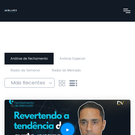
Análise de Fechamento
Análise Especial
Radar da Semana
Radar do Mercado