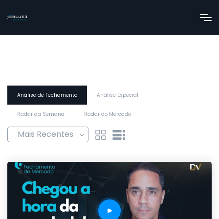
Análise de Fechamento
Análise Especial
Radar da Semana
Radar do Mercado