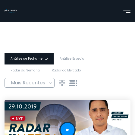
Análise de Fechamento
Análise Especial
Radar da Semana
Radar do Mercado