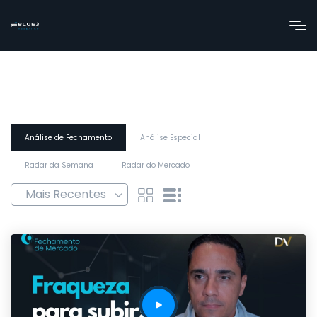
Análise de Fechamento
Análise Especial
Radar da Semana
Radar do Mercado