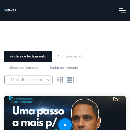
Análise de Fechamento
Análise Especial
Radar da Semana
Radar do Mercado