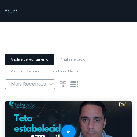
Análise de Fechamento
Análise Especial
Radar da Semana
Radar do Mercado