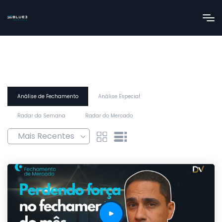
Análise de Fechamento
Análise Especial
Radar da Semana
Radar do Mercado