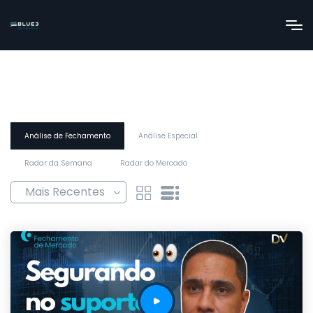
Análise de Fechamento
Análise Especial
Radar da Semana
Radar do Mercado