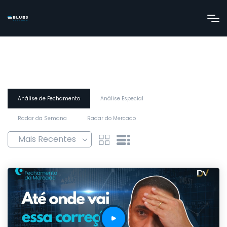
Análise de Fechamento
Análise Especial
Radar da Semana
Radar do Mercado