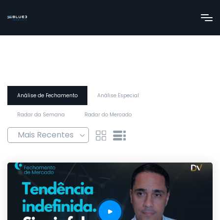
Análise de Fechamento
Análise Especial
Radar da Semana
Radar do Mercado