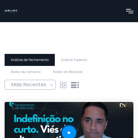
Análise de Fechamento
Análise Especial
Radar da Semana
Radar do Mercado