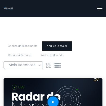
Análise de Fechamento
Análise Especial
Radar da Semana
Radar do Mercado