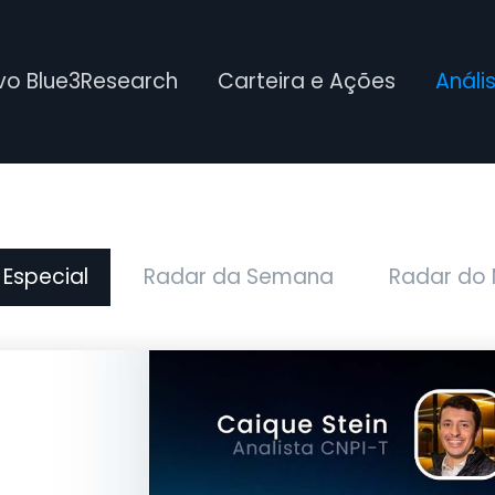
ivo Blue3Research
Carteira e Ações
Análi
 Especial
Radar da Semana
Radar do