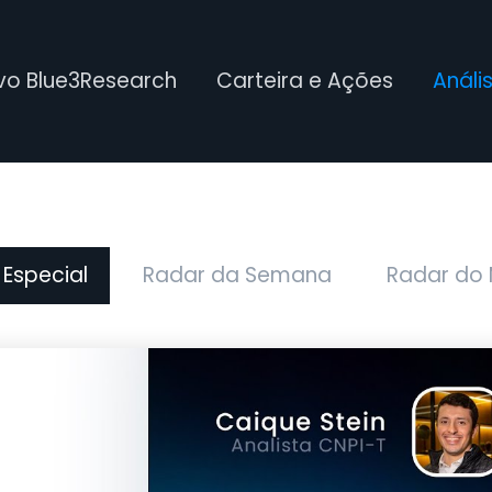
ivo Blue3Research
Carteira e Ações
Análi
 Especial
Radar da Semana
Radar do