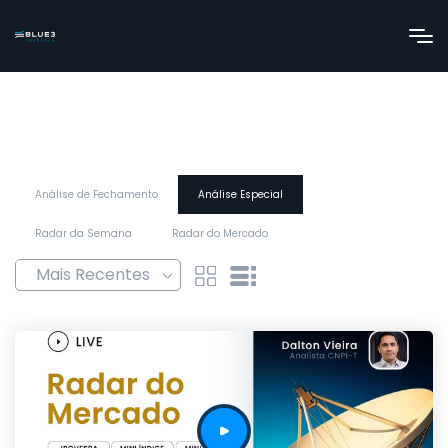
Análise de Fechamento
Análise Especial
Radar da Semana
Radar do Mercado