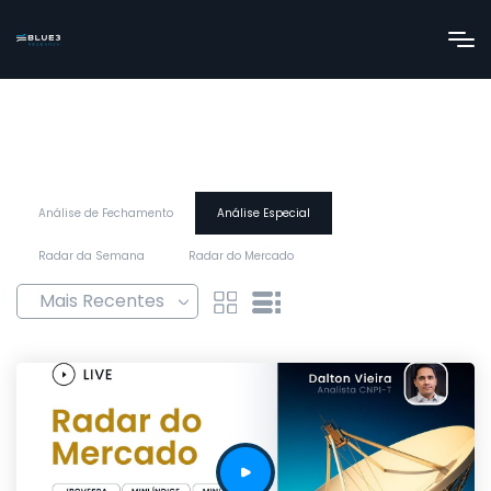
Análise de Fechamento
Análise Especial
Radar da Semana
Radar do Mercado