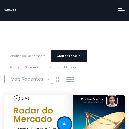
Análise de Fechamento
Análise Especial
Radar da Semana
Radar do Mercado