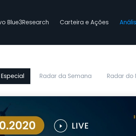
ivo Blue3Research
Carteira e Ações
Análi
 Especial
Radar da Semana
Radar do