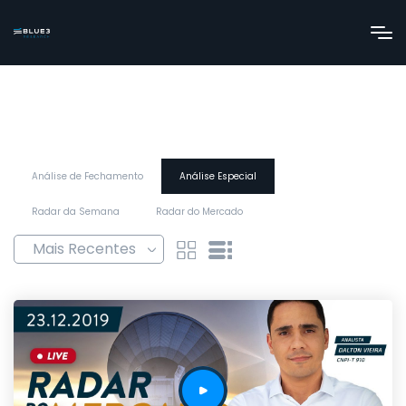
Análise de Fechamento
Análise Especial
Radar da Semana
Radar do Mercado