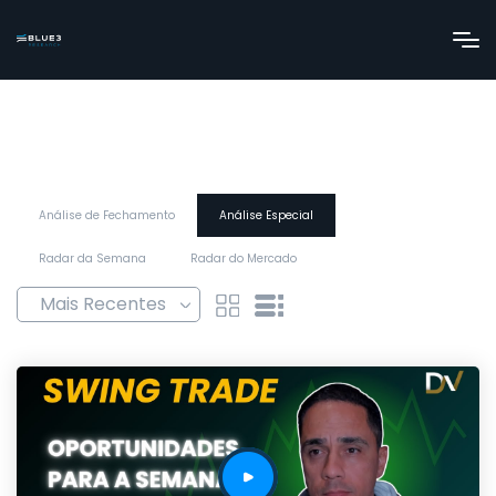
Análise de Fechamento
Análise Especial
Radar da Semana
Radar do Mercado