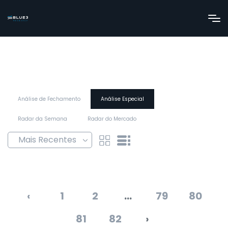
Análise de Fechamento
Análise Especial
Radar da Semana
Radar do Mercado
‹
1
2
...
79
80
81
82
›