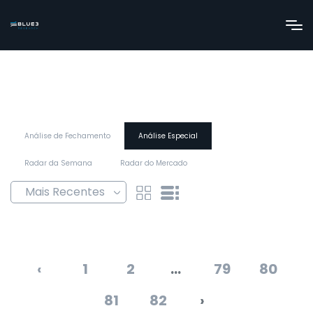
Análise de Fechamento
Análise Especial
Radar da Semana
Radar do Mercado
‹
1
2
...
79
80
81
82
›