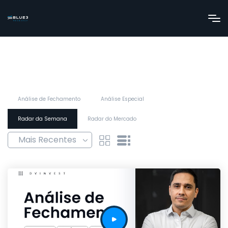
Análise de Fechamento
Análise Especial
Radar da Semana
Radar do Mercado