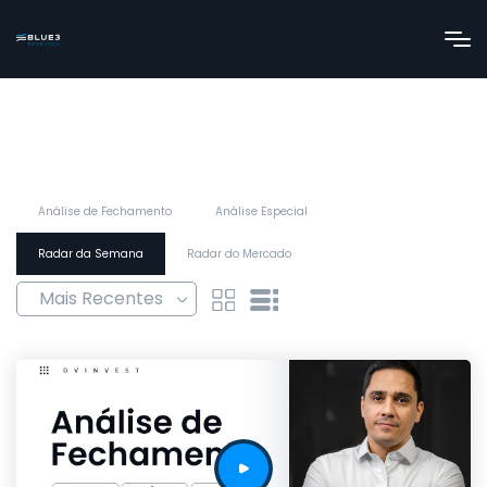
Análise de Fechamento
Análise Especial
Radar da Semana
Radar do Mercado