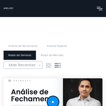
Análise de Fechamento
Análise Especial
Radar da Semana
Radar do Mercado