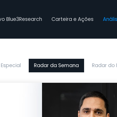
ivo Blue3Research
Carteira e Ações
Análi
 Especial
Radar da Semana
Radar do