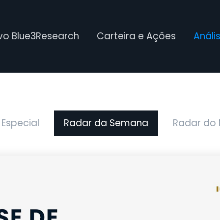
ivo Blue3Research
Carteira e Ações
Análi
 Especial
Radar da Semana
Radar do