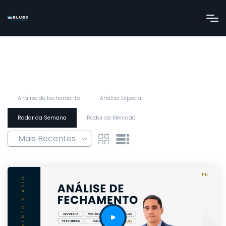
Análise de Fechamento
Análise Especial
Radar da Semana
Radar do Mercado