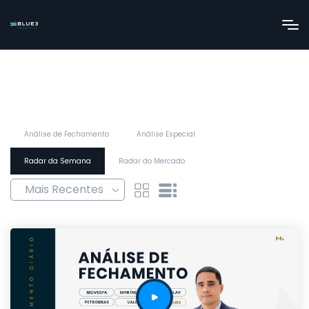
Análise de Fechamento
Análise Especial
Radar da Semana
Radar do Mercado