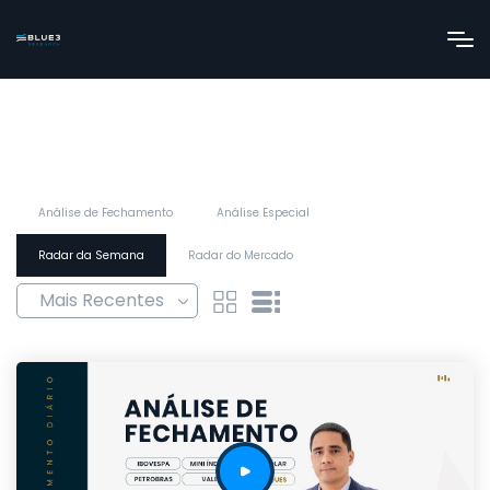
Análise de Fechamento
Análise Especial
Radar da Semana
Radar do Mercado