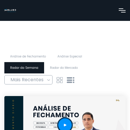
Análise de Fechamento
Análise Especial
Radar da Semana
Radar do Mercado