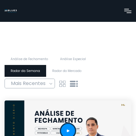
Análise de Fechamento
Análise Especial
Radar da Semana
Radar do Mercado