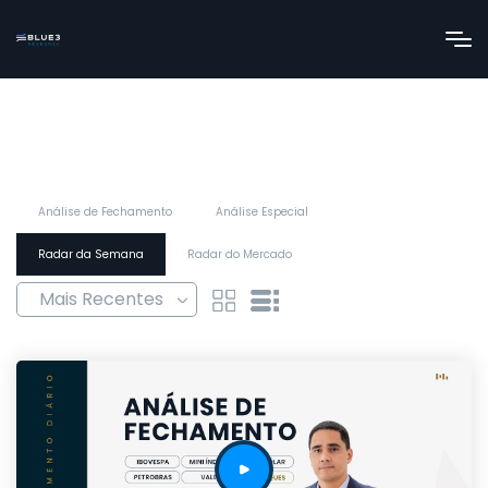
Análise de Fechamento
Análise Especial
Radar da Semana
Radar do Mercado