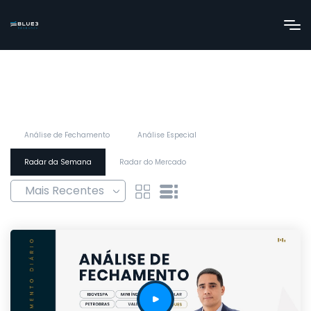
Análise de Fechamento
Análise Especial
Radar da Semana
Radar do Mercado