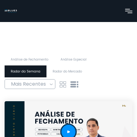
Análise de Fechamento
Análise Especial
Radar da Semana
Radar do Mercado