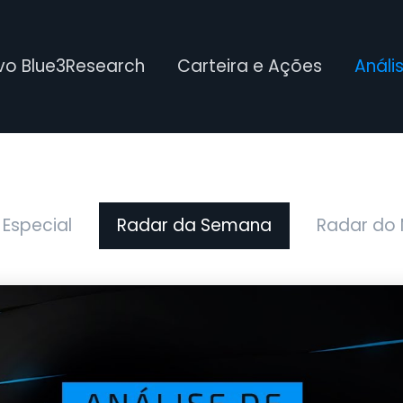
ivo Blue3Research
Carteira e Ações
Análi
 Especial
Radar da Semana
Radar do