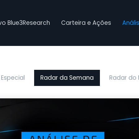
ivo Blue3Research
Carteira e Ações
Análi
 Especial
Radar da Semana
Radar do