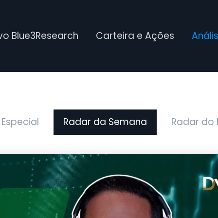
ivo Blue3Research
Carteira e Ações
Análi
 Especial
Radar da Semana
Radar do