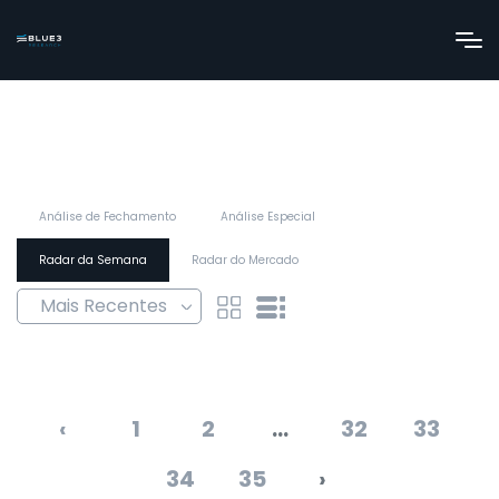
Análise de Fechamento
Análise Especial
Radar da Semana
Radar do Mercado
‹
1
2
...
32
33
34
35
›