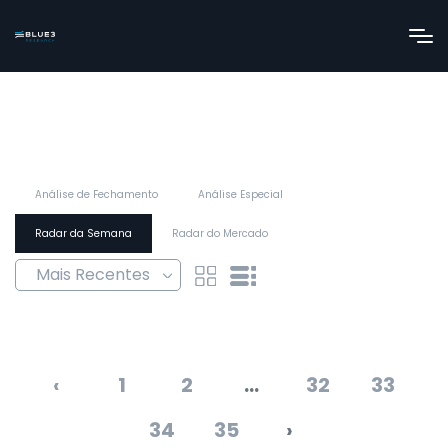
Análise de Fechamento
Análise Especial
Radar da Semana
Radar do Mercado
‹
1
2
...
32
33
34
35
›