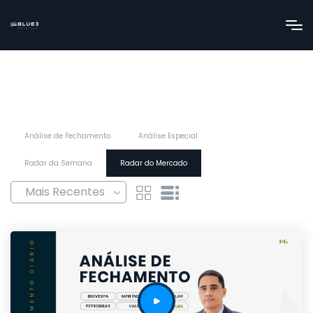
Análise de Fechamento
Análise Especial
Radar da Semana
Radar do Mercado