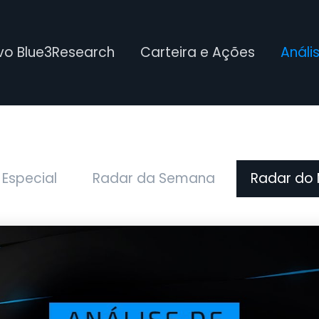
ivo Blue3Research
Carteira e Ações
Análi
 Especial
Radar da Semana
Radar do