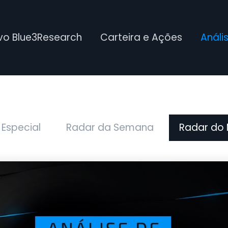
ivo Blue3Research
Carteira e Ações
Análi
 Especial
Radar da Semana
Radar do