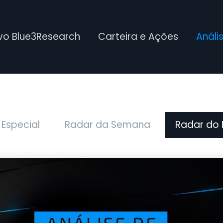
ivo Blue3Research
Carteira e Ações
Análi
 Especial
Radar da Semana
Radar do