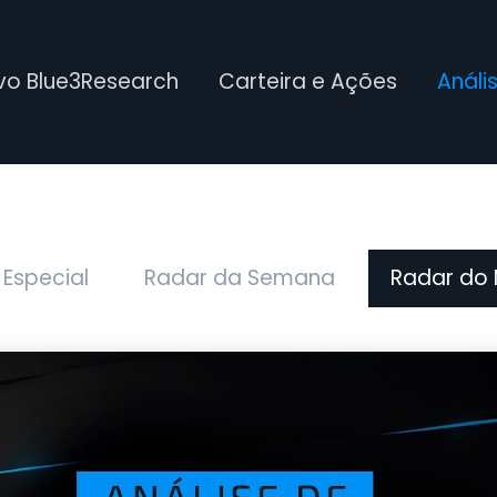
ivo Blue3Research
Carteira e Ações
Análi
 Especial
Radar da Semana
Radar do