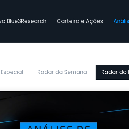
ivo Blue3Research
Carteira e Ações
Análi
 Especial
Radar da Semana
Radar do