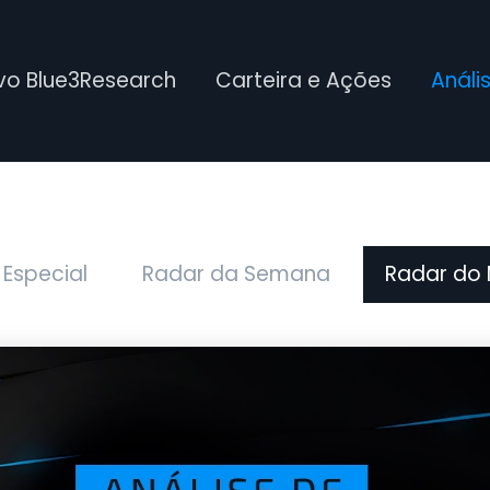
ivo Blue3Research
Carteira e Ações
Análi
 Especial
Radar da Semana
Radar do