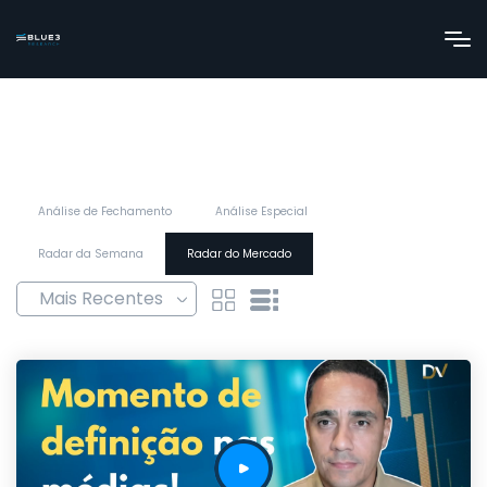
Análise de Fechamento
Análise Especial
Radar da Semana
Radar do Mercado